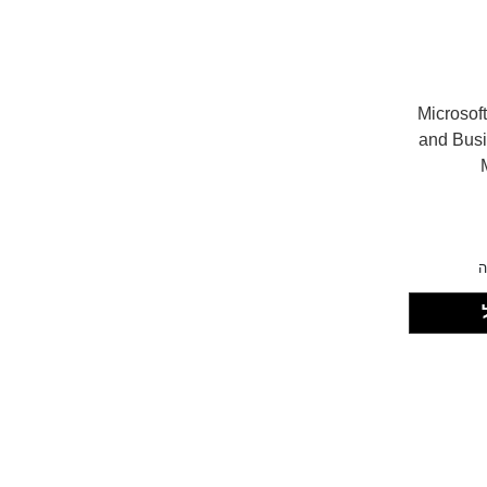
Microsoft O
and Bus
ה