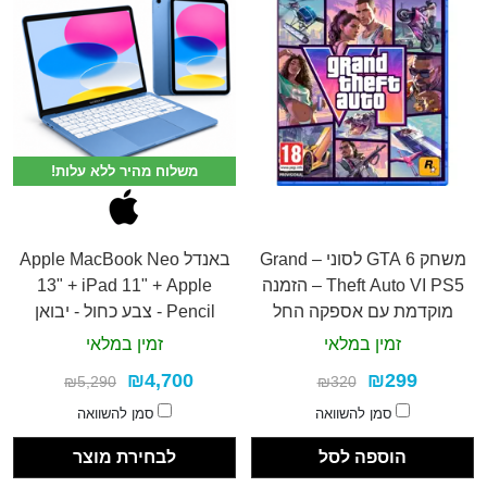
משלוח מהיר ללא עלות!
משחק GTA 6 לסוני – Grand
באנדל Apple MacBook Neo
Theft Auto VI PS5 – הזמנה
13" + iPad 11" + Apple
מוקדמת עם אספקה החל
Pencil - צבע כחול - יבואן
מ-19/11/26
רשמי
זמין במלאי
זמין במלאי
₪4,700
₪299
₪5,290
₪320
סמן להשוואה
סמן להשוואה
הוספה לסל
לבחירת מוצר