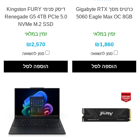
כרטיס מסך Gigabyte RTX
דיסק פנימי Kingston FURY
Renegade G5 4TB PCIe 5.0
5060 Eagle Max OC 8GB
NVMe M.2 SSD
זמין במלאי
זמין במלאי
₪2,570
₪1,860
סמן להשוואה
סמן להשוואה
הוספה לסל
הוספה לסל