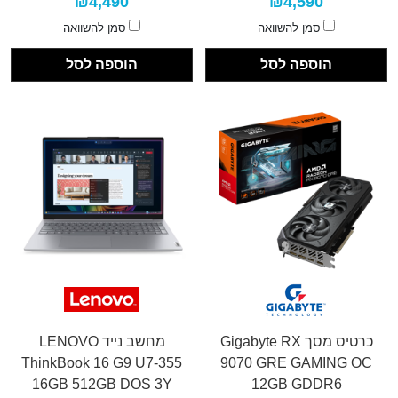
₪4,490
₪4,590
סמן להשוואה
סמן להשוואה
הוספה לסל
הוספה לסל
כרטיס מסך Gigabyte RX
מחשב נייד LENOVO
ThinkBook 16 G9 U7-355
9070 GRE GAMING OC
16GB 512GB DOS 3Y
12GB GDDR6