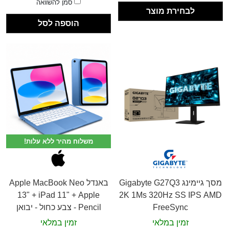
סמן להשוואה
לבחירת מוצר
הוספה לסל
משלוח מהיר ללא עלות!
מסך גיימינג Gigabyte G27Q3
באנדל Apple MacBook Neo
13" + iPad 11" + Apple
2K 1Ms 320Hz SS IPS AMD
FreeSync
Pencil - צבע כחול - יבואן
רשמי
זמין במלאי
זמין במלאי