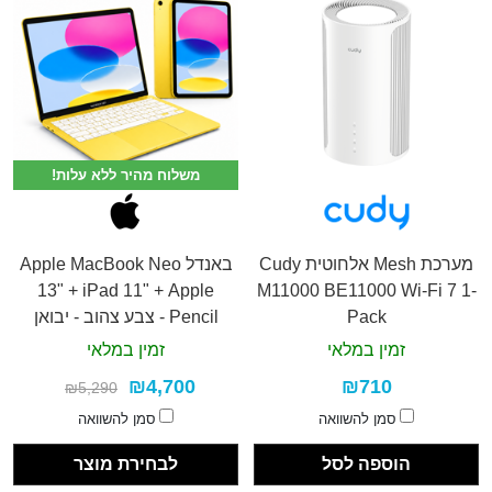
משלוח מהיר ללא עלות!
מערכת Mesh אלחוטית Cudy
באנדל Apple MacBook Neo
13" + iPad 11" + Apple
M11000 BE11000 Wi-Fi 7 1-
Pack
Pencil - צבע צהוב - יבואן
רשמי
זמין במלאי
זמין במלאי
₪4,700
₪710
₪5,290
סמן להשוואה
סמן להשוואה
הוספה לסל
לבחירת מוצר