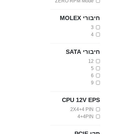
ZERO RPM Mode
חיבורי MOLEX
3
4
חיבורי SATA
12
5
6
9
CPU 12V EPS
2X4+4 PIN
4+4PIN
תקן PCIE