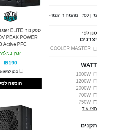
מיין לפי:
ספק כוח r ELITE
סנן לפי
30V PEAK POWER
יצרנים
0 Active PFC
COOLER MASTER
זמין במלאי
₪190
WATT
סמן להשווא
1000W
1200W
הוספה לסל
2000W
700W
750W
הצג עוד
800W
תקנים