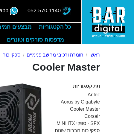
app
052-570-1140
כל הקטגוריות
מבצעים חמים
מדפסות סורקים וטונרים
ראשי
חומרה ורכיבי מחשב פנימיים
ספקי כוח
Cooler Master
תת קטגוריות
Antec
Aorus by Gigabyte
Cooler Master
Corsair
SFX - ספקי MINI ITX
ספקי כוח חברות שונות