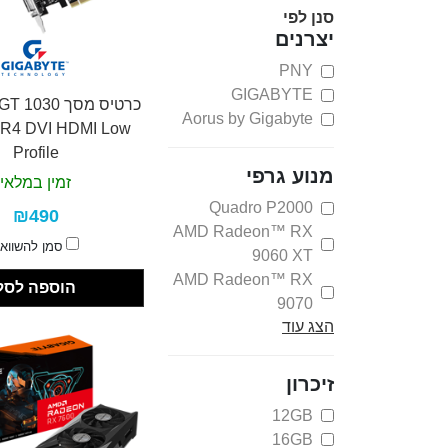
סנן לפי
יצרנים
PNY
GIGABYTE
כרטיס מסך 030
Aorus by Gigabyte
R4 DVI HDMI Low
Profile
מנוע גרפי
זמין במלאי
Quadro P2000
₪490
AMD Radeon™ RX
סמן להשווא
9060 XT
AMD Radeon™ RX
הוספה לסל
9070
הצג עוד
NVIDIA Blackwell
Nvidia Geforce
GT1030
זיכרון
NVIDIA GeForce
12GB
RTX™ 5050
16GB
NVIDIA GeForce