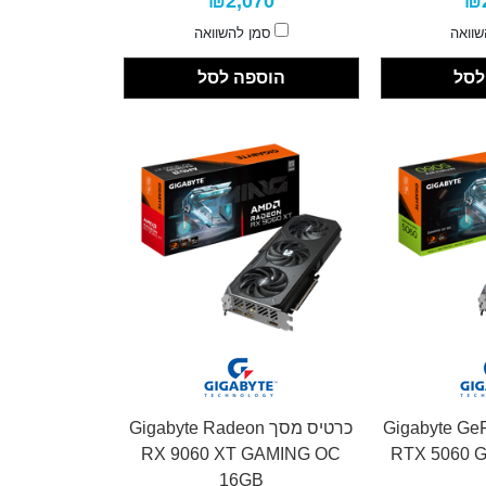
₪2,070
₪
שוואה
סמן להשוואה
לסל
הוספה לסל
ך Gigabyte GeForce
כרטיס מסך Gigabyte Radeon
RX 9060 XT GAMING OC
RTX 5060 
16GB