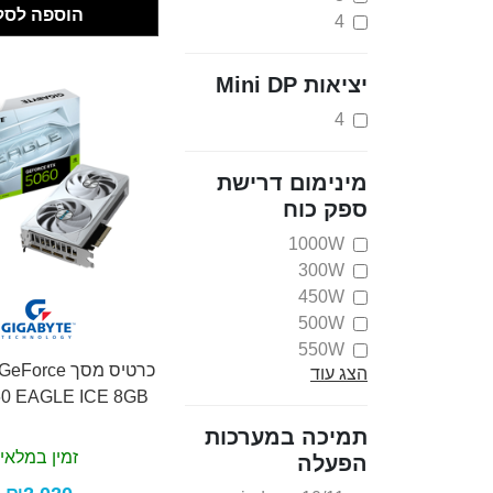
הוספה לסל
4
יציאות Mini DP
4
מינימום דרישת
ספק כוח
1000W
300W
450W
500W
550W
כרטיס מסך rce
הצג עוד
650W
0 EAGLE ICE 8GB
750W
850W
תמיכה במערכות
זמין במלאי
הפעלה