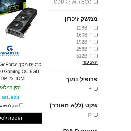
GDDR7 with ECC
ממשק זיכרון
128BIT
160BIT
192BIT
256BIT
512BIT
הצג עוד
64BIT
כרטיס מסך rce
96BIT
0 Gaming OC 8GB
פרופיל נמוך
xDP 2xHDMI
זמין במלאי
+
₪1,820
שקט (ללא מאורר)
סמן להשווא
כן
הוספה לסל