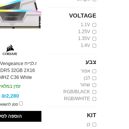
VOLTAGE
1.1V
1.25V
1.35V
1.4V
צבע
ז.לנייח ngeance
DR5 32GB 2X16
אפור
MHZ C36 White
לבן
שחור
זמין במלאי
RGB/BLACK
₪2,280
RGB/WHITE
סמן להשווא
KIT
הוספה לסל
כן