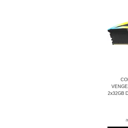
CORSA
VENGE
2x32GB 
ה