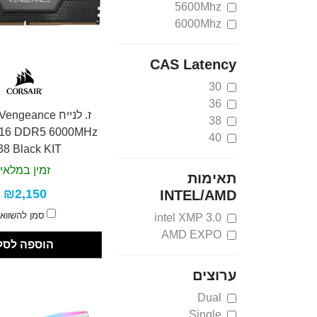
5600Mhz
6000Mhz
CAS Latency
30
36
ז. לנייח ngeance
38
16 DDR5 6000MHz
40
38 Black KIT
זמין במלאי
תאימות
₪2,150
INTEL/AMD
סמן להשווא
intel XMP 3.0
AMD EXPO
הוספה לסל
ערוצים
Dual
Single