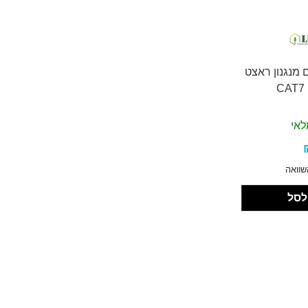
 מנגנון ראצט
CAT7
לאי
שוואה
לסל