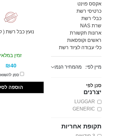
אקסס פוינט
כרטיסי רשת
כבלי רשת
שרת NAS
נועץ כבל רשת ( קר
ארונות תקשורת
ראשים וקופסאות
כלי עבודה לציוד רשת
זמין במלאי
₪40
מיין לפי:
סמן להשווא
סנן לפי
הוספה לסל
יצרנים
LUGGAR
GENERIC
תקופת אחריות
3 חודשים