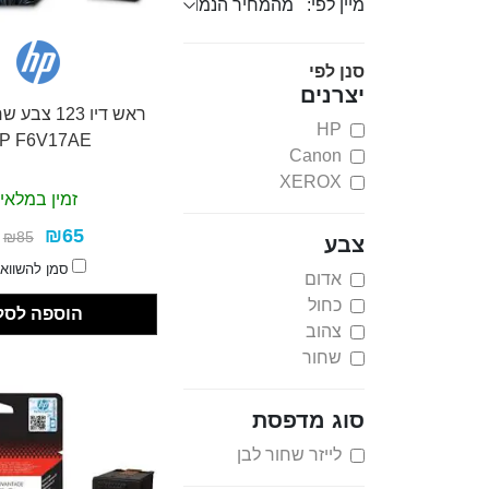
מיין לפי:
סנן לפי
יצרנים
ראש דיו 123 
HP
P F6V17AE
Canon
XEROX
זמין במלאי
₪65
₪85
צבע
סמן להשווא
אדום
כחול
הוספה לסל
צהוב
שחור
סוג מדפסת
לייזר שחור לבן