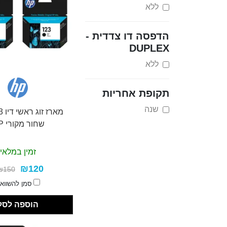
ללא
הדפסה דו צדדית -
DUPLEX
ללא
תקופת אחריות
שנה
שחור מקורי HP
זמין במלאי
₪120
₪150
סמן להשווא
הוספה לסל