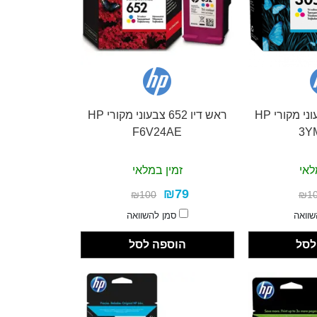
ראש דיו 305 צבעוני מקורי HP
ראש דיו 652 צבעוני מקורי HP
F6V24AE
3Y
לאי
זמין במלאי
₪79
₪100
₪1
שוואה
סמן להשוואה
לסל
הוספה לסל