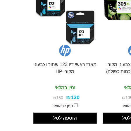
אש דיו 305XL צבעוני מקורי
מארז ראשי דיו 123 שחור וצבעוני
מקורי HP
לאי
זמין במלאי
₪130
₪150
₪13
שוואה
סמן להשוואה
לסל
הוספה לסל