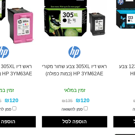
מארז זוג ראשי דיו 123 צבע
ראש דיו 305XL צבע שחור מקורי
ר
HP 3YM62AE (כמות כפולה)
HP 3YM63AE (כמות כפולה)
זמין במלאי
זמין במ
₪120
₪120
5
₪135
ה
סמן להשוואה
סמן לה
הוספה לסל
הוספה 