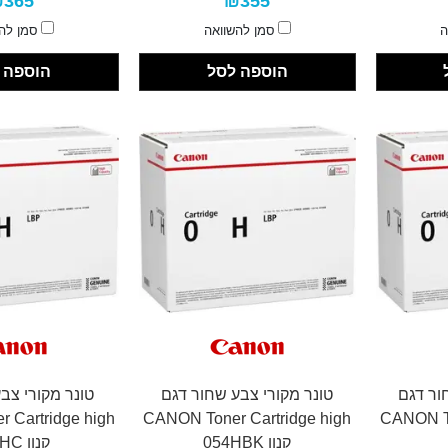
365
₪355
ה
סמן להשוואה
סמן לה
הוספה לסל
הוספה 
ור דגם
טונר מקורי צבע שחור דגם
טונר מקורי צב
 Cartridge high
CANON Toner Cartridge high
CANON To
קנון 054HBK
קנון 054HC