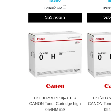
₪380
₪
שוואה
סמן להשוואה
לסל
הוספה לסל
ע כחול דגם
טונר מקורי צבע אדום דגם
CANON Toner Cartridge high
CANON Toner
קנון 054HM