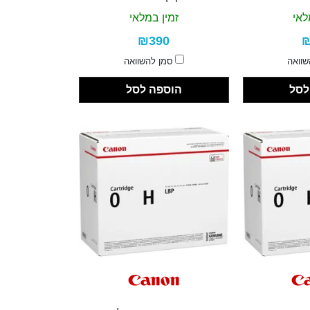
לאי
זמין במלאי
₪390
₪
שוואה
סמן להשוואה
לסל
הוספה לסל