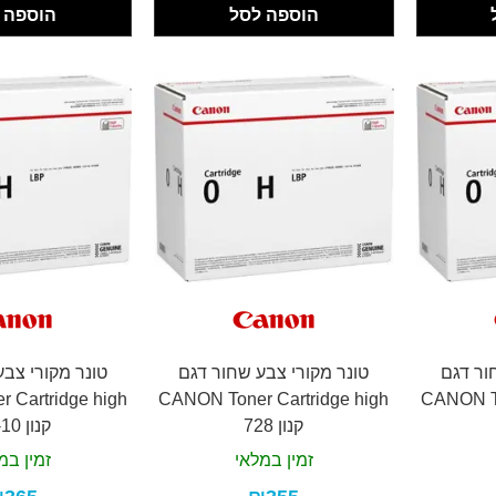
הוספה לסל
הוספה 
ור דגם
טונר מקורי צבע שחור דגם
טונר מקורי צב
 Cartridge high
CANON Toner Cartridge high
CANON To
קנון 728
קנון FX-10
זמין במלאי
זמין במ