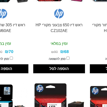
צבע שחור מקורי
ראש דיו 650 צבעוני מקורי HP
M60AE
CZ102AE
H
זמין במלאי
זמין במ
₪70
₪68
00
₪90
ה
סמן להשוואה
סמן לה
הוספה לסל
הוספה 