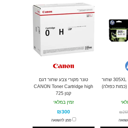
מארז זוג ראשי דיו 305XL שחור
טונר מקורי צבע שחור דגם
CANON Toner Cartridge high
קנון 725
לאי
זמין במלאי
₪300
₪26
שוואה
סמן להשוואה