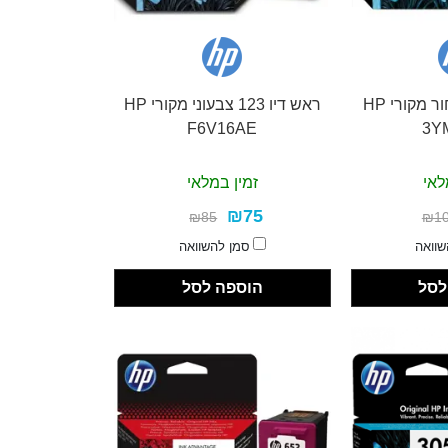
ראש דיו 305 שחור מקורי HP
ראש דיו 123 צבעוני מקורי HP
F6V16AE
3Y
לאי
זמין במלאי
₪75
₪85
₪1
שוואה
סמן להשוואה
לסל
הוספה לסל