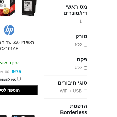
מס ראשי
דיו/טונרים
1
סורק
ללא
CZ101AE
פקס
זמין במלאי
ללא
₪75
₪100
סמן להשווא
סוגי חיבורים
הוספה לסל
WIFI + USB
הדפסת
Borderless