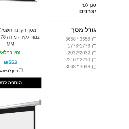
סנן לפי
יצרנים
גודל מסך
מסך הקרנה חשמלי ס
3658 * 3658
MM
1778*1778
זמין במלאי
2032*2032
2210 * 2210
₪553
3048 * 3048
סמן להשווא
הוספה לסל