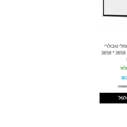
לי טובולרי
צמוד לקיר - מידה 3658 * 3658
לאי
₪
שוואה
לסל